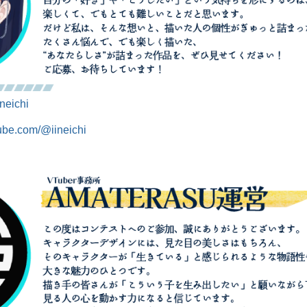
ineichi
ube.com/@iineichi