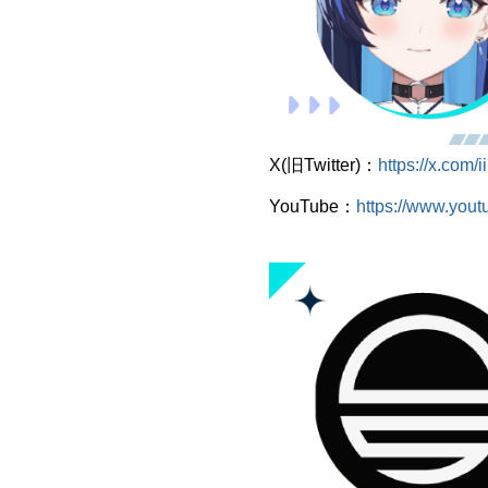
X(旧Twitter)：
https://x.com/i
YouTube：
https://www.yout