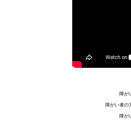
障が
障がい者の
障が