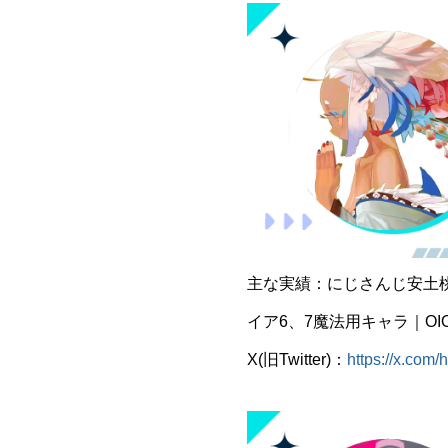
主な実績：にじさんじ安土桃新モ
イア6、7魔法用キャラ｜OI
X(旧Twitter)：
https://x.com