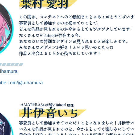
/aihamura
tube.com/@aihamura