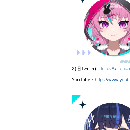
X(旧Twitter)：
https://x.com
YouTube：
https://www.you